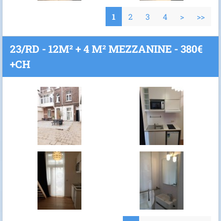
1
2
3
4
>
>>
23/RD - 12M² + 4 M² MEZZANINE - 380€
+CH