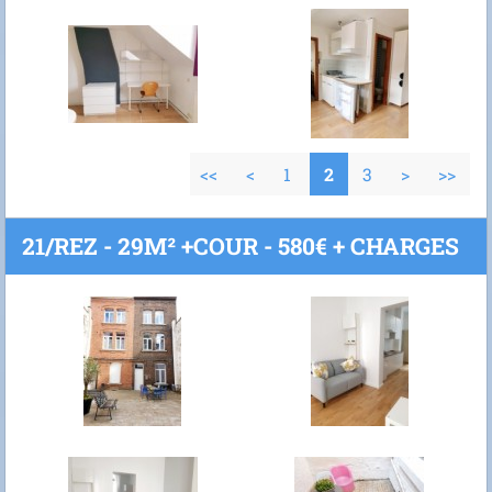
<<
<
1
2
3
>
>>
21/REZ - 29M² +COUR - 580€ + CHARGES