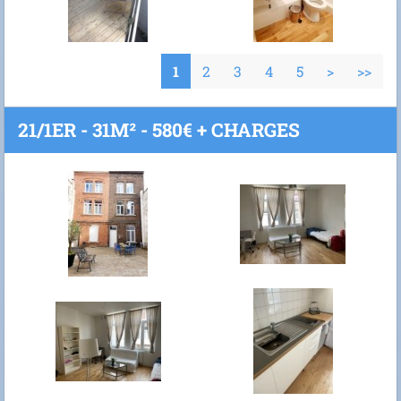
1
2
3
4
5
>
>>
21/1ER - 31M² - 580€ + CHARGES