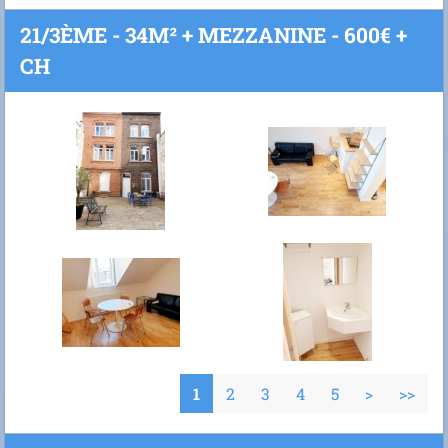
21/3ÈME - 34M² + MEZZANINE - 600€ +
CH
1
2
3
4
5
>
>>