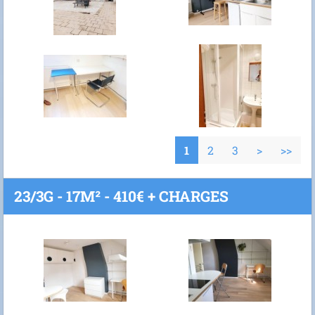
1
2
3
>
>>
23/3G - 17M² - 410€ + CHARGES