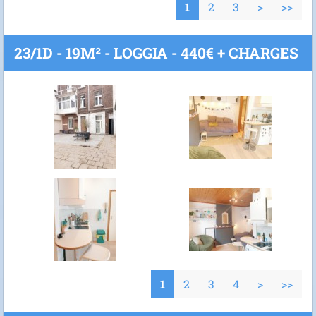
1
2
3
>
>>
23/1D - 19M² - LOGGIA - 440€ + CHARGES
1
2
3
4
>
>>