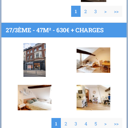
1
2
3
>
>>
27/3ÈME - 47M² - 630€ + CHARGES
1
2
3
4
5
>
>>