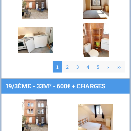
1
2
3
4
5
>
>>
19/3ÈME - 33M² - 600€ + CHARGES