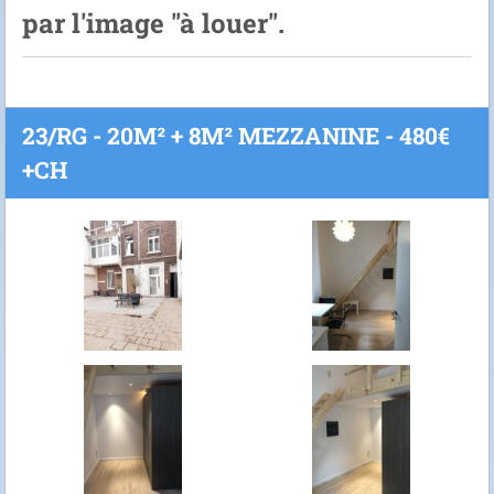
par l'image "à louer".
23/RG - 20M² + 8M² MEZZANINE - 480€
+CH