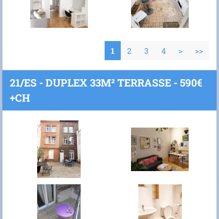
1
2
3
4
>
>>
21/ES - DUPLEX 33M² TERRASSE - 590€
+CH