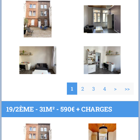
1
2
3
4
>
>>
19/2ÈME - 31M² - 590€ + CHARGES