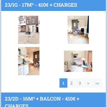
23/1G - 17M² - 410€ + CHARGES
1
2
3
>
>>
23/2D - 16M² + BALCON - 410€ +
CHARGES