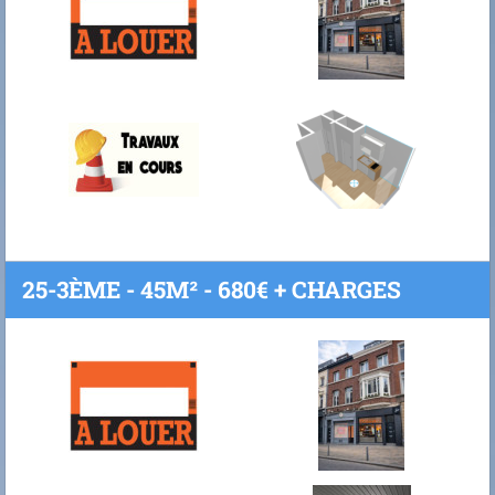
25-3ÈME - 45M² - 680€ + CHARGES