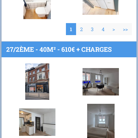
1
2
3
4
>
>>
27/2ÈME - 40M² - 610€ + CHARGES