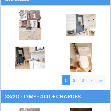
1
2
3
>
>>
23/2G - 17M² - 410€ + CHARGES