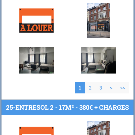
1
2
3
>
>>
25-ENTRESOL 2 - 17M² - 380€ + CHARGES