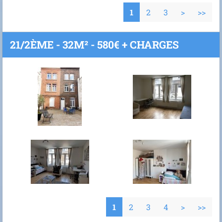
1
2
3
>
>>
21/2ÈME - 32M² - 580€ + CHARGES
1
2
3
4
>
>>