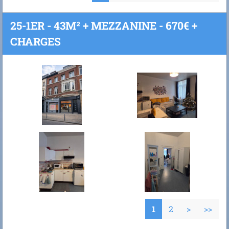
25-1ER - 43M² + MEZZANINE - 670€ +
CHARGES
1
2
>
>>