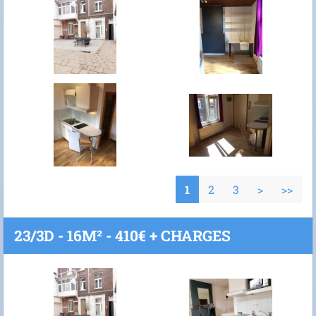
1
2
3
>
>>
23/3D - 16M² - 410€ + CHARGES