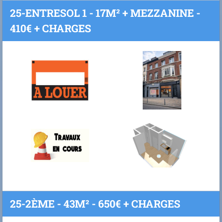
25-ENTRESOL 1 - 17M² + MEZZANINE -
410€ + CHARGES
25-2ÈME - 43M² - 650€ + CHARGES