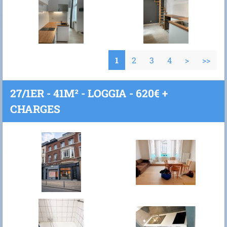
1
2
3
4
>
>>
27/1ER - 41M² - LOGGIA - 620€ +
CHARGES