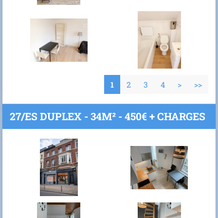
1
2
3
4
>
>>
27/ES DUPLEX - 34M² - 450€ + CHARGES