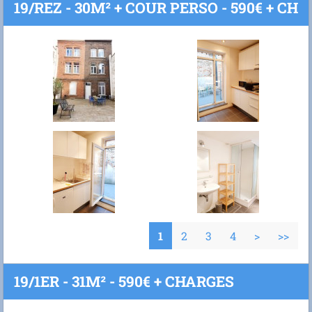
19/REZ - 30M² + COUR PERSO - 590€ + CH
1
2
3
4
>
>>
19/1ER - 31M² - 590€ + CHARGES