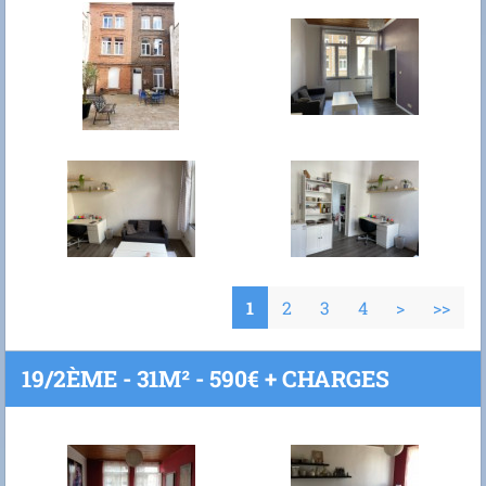
1
2
3
4
>
>>
19/2ÈME - 31M² - 590€ + CHARGES