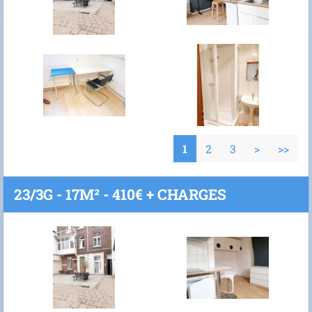
1
2
3
>
>>
23/3G - 17M² - 410€ + CHARGES