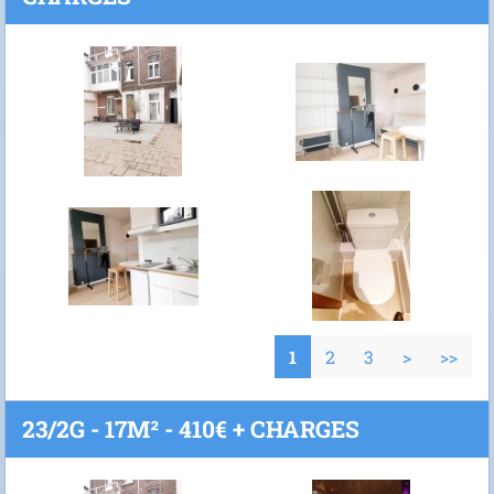
1
2
3
>
>>
23/2G - 17M² - 410€ + CHARGES