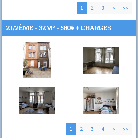
1
2
3
>
>>
21/2ÈME - 32M² - 580€ + CHARGES
1
2
3
4
>
>>