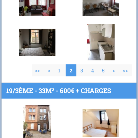
<<
<
1
2
3
4
5
>
>>
19/3ÈME - 33M² - 600€ + CHARGES