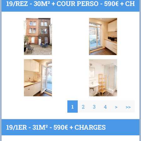
19/REZ - 30M² + COUR PERSO - 590€ + CH
1
2
3
4
>
>>
19/1ER - 31M² - 590€ + CHARGES