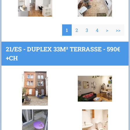
1
2
3
4
>
>>
21/ES - DUPLEX 33M² TERRASSE - 590€
+CH