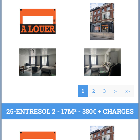
1
2
3
>
>>
25-ENTRESOL 2 - 17M² - 380€ + CHARGES