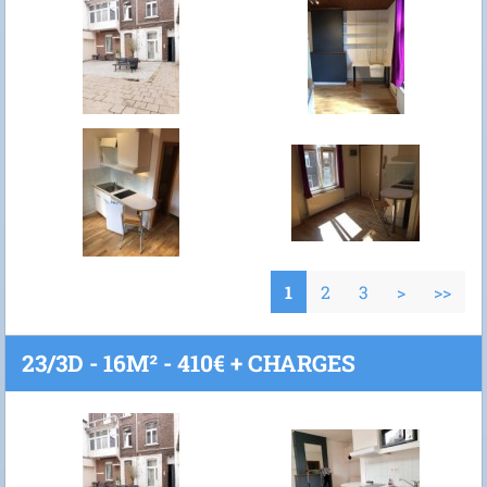
1
2
3
>
>>
23/3D - 16M² - 410€ + CHARGES