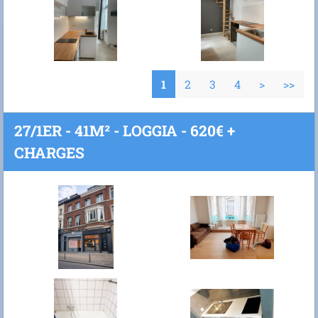
1
2
3
4
>
>>
27/1ER - 41M² - LOGGIA - 620€ +
CHARGES