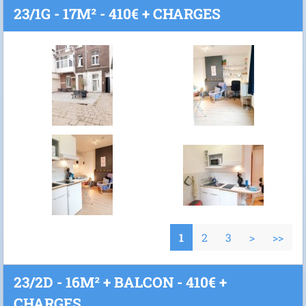
23/1G - 17M² - 410€ + CHARGES
1
2
3
>
>>
23/2D - 16M² + BALCON - 410€ +
CHARGES