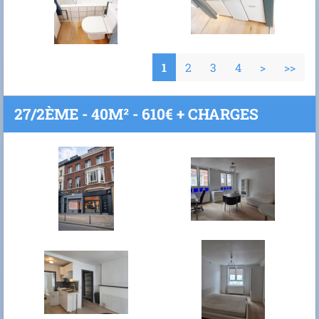
1
2
3
4
>
>>
27/2ÈME - 40M² - 610€ + CHARGES