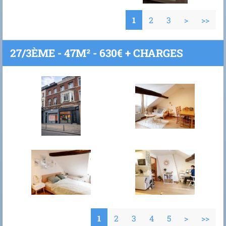
1
2
3
>
>>
27/3ÈME - 47M² - 630€ + CHARGES
1
2
3
4
5
>
>>