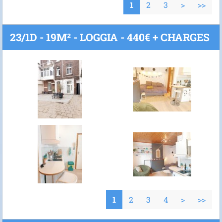
1
2
3
>
>>
23/1D - 19M² - LOGGIA - 440€ + CHARGES
1
2
3
4
>
>>