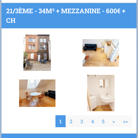
21/3ÈME - 34M² + MEZZANINE - 600€ +
CH
1
2
3
4
5
>
>>