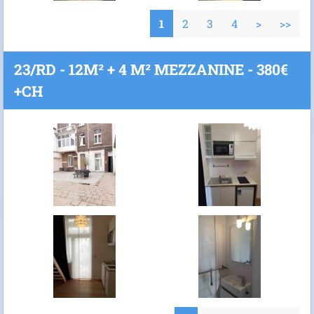
1
2
3
4
>
>>
23/RD - 12M² + 4 M² MEZZANINE - 380€
+CH