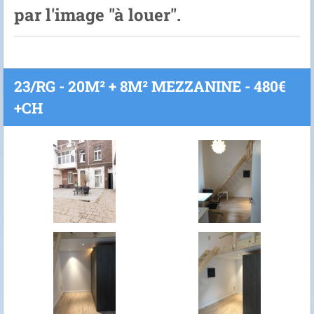
par l'image "à louer".
23/RG - 20M² + 8M² MEZZANINE - 480€
+CH