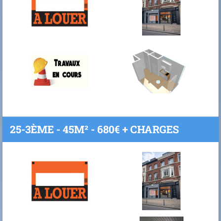
25-3ÈME - 45M² - 680€ + CHARGES