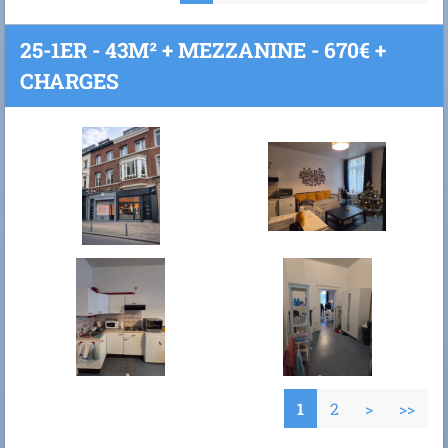
25-1ER - 43M² + MEZZANINE - 670€ +
CHARGES
1
2
>
>>