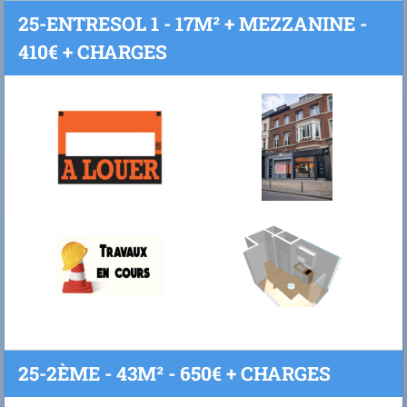
25-ENTRESOL 1 - 17M² + MEZZANINE -
410€ + CHARGES
25-2ÈME - 43M² - 650€ + CHARGES