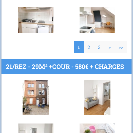
1
2
3
>
>>
21/REZ - 29M² +COUR - 580€ + CHARGES