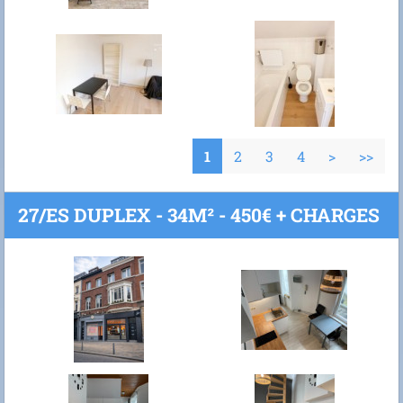
1
2
3
4
>
>>
27/ES DUPLEX - 34M² - 450€ + CHARGES