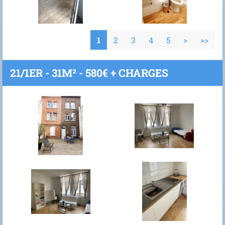
1
2
3
4
5
>
>>
21/1ER - 31M² - 580€ + CHARGES